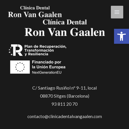
Skip
Mai
to
Men
content
Open 
Dirección
C/ Santiago Rusiñol nº 9-11, local
08870 Sitges (Barcelona)
93 811 20 70
contacto@clinicadentalvangaalen.com